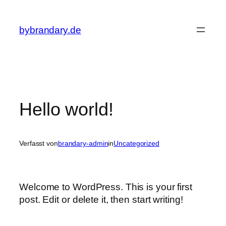
Zum
Inhalt
bybrandary.de
springen
Hello world!
Verfasst von
brandary-admin
in
Uncategorized
Welcome to WordPress. This is your first
post. Edit or delete it, then start writing!